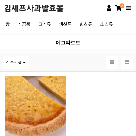
0
빵
가공품
고기류
생선류
반찬류
소스류
에그타르트
상품정렬