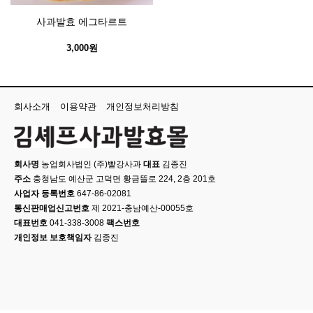
사과발효 에그타르트
3,000원
회사소개
이용약관
개인정보처리방침
회사명
농업회사법인 (주)빨강사과
대표
김종진
주소
충청남도 예산군 고덕면 황금뜰로 224, 2층 201호
사업자 등록번호
647-86-02081
통신판매업신고번호
제 2021-충남예산-00055호
대표번호
041-338-3008
팩스번호
개인정보 보호책임자
김종진