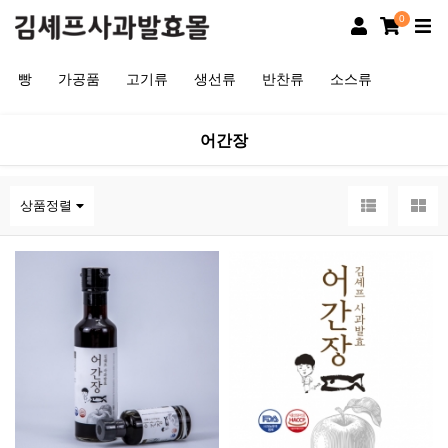
0
빵
가공품
고기류
생선류
반찬류
소스류
어간장
상품정렬