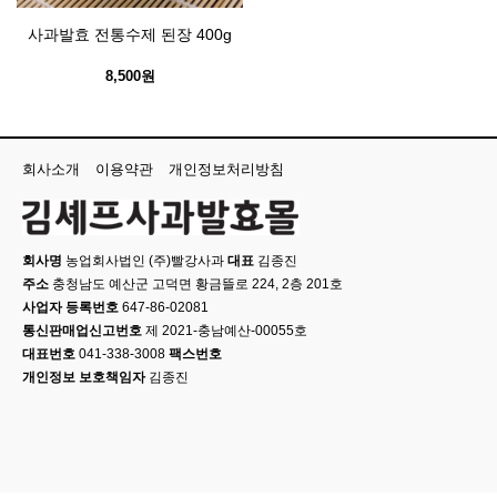
사과발효 전통수제 된장 400g
8,500원
회사소개
이용약관
개인정보처리방침
회사명
농업회사법인 (주)빨강사과
대표
김종진
주소
충청남도 예산군 고덕면 황금뜰로 224, 2층 201호
사업자 등록번호
647-86-02081
통신판매업신고번호
제 2021-충남예산-00055호
대표번호
041-338-3008
팩스번호
개인정보 보호책임자
김종진