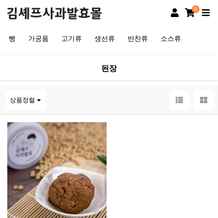
0
빵
가공품
고기류
생선류
반찬류
소스류
된장
상품정렬