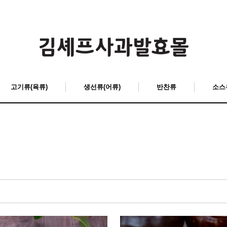
고기류(육류)
생선류(어류)
반찬류
소스